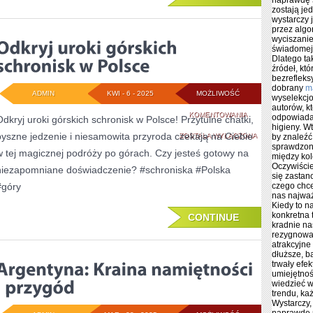
naprawdę s
zostają jed
wystarczy j
przez algo
wyciszanie
świadomej s
Dlatego ta
źródeł, kt
bezrefleks
dobrany
m
ADMIN
KWI - 6 - 2025
MOŻLIWOŚĆ
wyselekcjo
autorów, k
ODKRYJ
KOMENTOWANIA
odpowiadaj
Odkryj uroki górskich schronisk w Polsce! Przytulne chatki,
higieny. W
pyszne jedzenie i niesamowita przyroda czekają na Ciebie
UROKI
ZOSTAŁA WYŁĄCZONA
by znaleźć
sprawdzon
w tej magicznej podróży po górach. Czy jesteś gotowy na
GÓRSKICH
między kol
Oczywiście
niezapomniane doświadczenie? #schroniska #Polska
się zastan
SCHRONISK
#góry
czego chce
nas najważ
W
Kiedy to na
konkretna t
CONTINUE
POLSCE
kradnie n
rezygnować
atrakcyjne
dłuższe, b
trwały efek
umiejętnoś
wiedzieć 
trendu, k
Wystarczy,