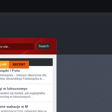
ULAR
RECENT
iążki i Foto
toksiążka – miejsce stworzone dla
tów obrazuMoja Fotoksiążka to ...
gi w luksusowyc
wiałeś się kiedyś, jak wyglądałby
 nocleg w luksusowych ...
zne wakacje w M
 podróżnicy!​ Dziś⁣ zabieram Was ‍w