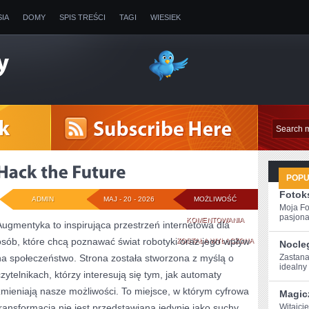
SIA
DOMY
SPIS TREŚCI
TAGI
WIESIEK
POP
Fotoks
ADMIN
MAJ - 20 - 2026
MOŻLIWOŚĆ
Moja Fo
pasjona
HACK
KOMENTOWANIA
Augmentyka to inspirująca przestrzeń internetowa dla
osób, które chcą poznawać świat robotyki oraz jego wpływ
THE
ZOSTAŁA WYŁĄCZONA
Nocle
na społeczeństwo. Strona została stworzona z myślą o
Zastana
FUTURE
idealny
czytelnikach, którzy interesują się tym, jak automaty
zmieniają nasze możliwości. To miejsce, w którym cyfrowa
Magic
transformacja nie jest przedstawiana jedynie jako suchy
Witajcie