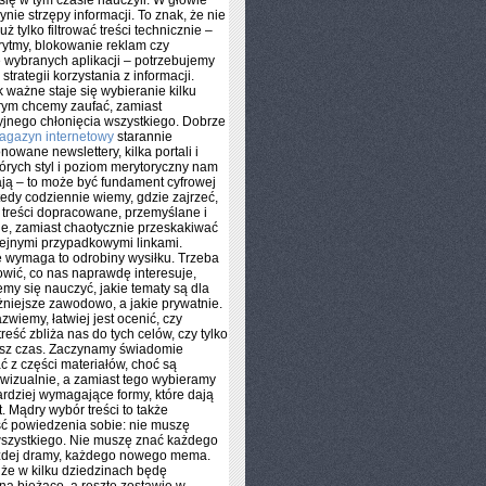
ię w tym czasie nauczyli. W głowie
ynie strzępy informacji. To znak, że nie
uż tylko filtrować treści technicznie –
rytmy, blokowanie reklam czy
 wybranych aplikacji – potrzebujemy
trategii korzystania z informacji.
k ważne staje się wybieranie kilku
órym chcemy zaufać, zamiast
yjnego chłonięcia wszystkiego. Dobrze
agazyn internetowy
starannie
nowane newslettery, kilka portali i
tórych styl i poziom merytoryczny nam
ą – to może być fundament cyfrowej
tedy codziennie wiemy, gdzie zajrzeć,
 treści dopracowane, przemyślane i
e, zamiast chaotycznie przeskakiwać
ejnymi przypadkowymi linkami.
 wymaga to odrobiny wysiłku. Trzeba
owić, co nas naprawdę interesuje,
my się nauczyć, jakie tematy są dla
niejsze zawodowo, a jakie prywatnie.
zwiemy, łatwiej jest ocenić, czy
reść zbliża nas do tych celów, czy tylko
asz czas. Zaczynamy świadomie
 z części materiałów, choć są
 wizualnie, a zamiast tego wybieramy
ardziej wymagające formy, które dają
t. Mądry wybór treści to także
ć powiedzenia sobie: nie muszę
wszystkiego. Nie muszę znać każdego
ażdej dramy, każdego nowego mema.
 że w kilku dziedzinach będę