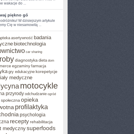
e wakacje do ...
waj piękno gó
odróżniku! W dzisiejszym artykule
emy Cię w ⁣niesamowitą ...
badania
apteka
asertywność
yczne
biotechnologia
ownictwo
car sharing
roby
diagnostyka
dieta
dom
merce
egzaminy
farmacja
yka
korepetycje
gry edukacyjne
iały medyczne
motocykle
ycyna
na przyrody
odchudzanie
ogród
opieka
 społeczna
profilaktyka
wotna
chodnia
psychologia
recepty
czna
rehabilitacja
superfoods
t medyczny