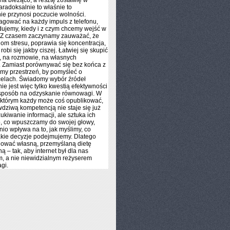
a bieżąco, a resztę zostawię w
aradoksalnie to właśnie to
ie przynosi poczucie wolności.
agować na każdy impuls z telefonu,
ujemy, kiedy i z czym chcemy wejść w
. Z czasem zaczynamy zauważać, że
om stresu, poprawia się koncentracja,
robi się jakby ciszej. Łatwiej się skupić
, na rozmowie, na własnych
. Zamiast porównywać się bez końca z
my przestrzeń, by pomyśleć o
celach. Świadomy wybór źródeł
nie jest więc tylko kwestią efektywności
 sposób na odzyskanie równowagi. W
 którym każdy może coś opublikować,
dziwą kompetencją nie staje się już
kiwanie informacji, ale sztuka ich
To, co wpuszczamy do swojej głowy,
io wpływa na to, jak myślimy, co
akie decyzje podejmujemy. Dlatego
dować własną, przemyślaną dietę
ą – tak, aby internet był dla nas
, a nie niewidzialnym reżyserem
gi.