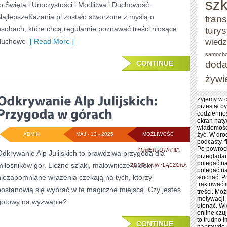
szk
to Święta i Uroczystości i Modlitwa i Duchowość.
NajlepszeKazania.pl zostało stworzone z myślą o
trans
osobach, które chcą regularnie poznawać treści niosące
tury
wied
duchowe
[ Read More ]
samoch
doda
CONTINUE
żywi
Żyjemy w c
przestał by
codziennoś
ekran nat
wiadomośc
ADMIN
MAJ - 13 - 2025
MOŻLIWOŚĆ
żyć. W dro
podcasty, f
Po powroc
ODKRYWANIE
KOMENTOWANIA
Odkrywanie Alp Julijskich to prawdziwa przygoda dla
przeglądam
polegać na
miłośników gór. Liczne szlaki, malownicze widoki i
ALP
ZOSTAŁA WYŁĄCZONA
polegać na
niezapomniane wrażenia czekają na tych, którzy
słuchać. P
JULIJSKICH:
traktować 
postanowią się wybrać w te magiczne miejsca. Czy jesteś
treści. Moż
PRZYGODA
motywacji,
gotowy na wyzwanie?
utonąć. Wi
W
online czu
to trudno 
CONTINUE
GÓRACH