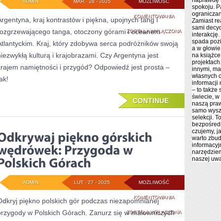
naprawdę n
ADMIN
MAR - 28 - 2025
MOŻLIWOŚĆ
spokoju. P
ograniczan
ARGENTYNA:
KOMENTOWANIA
Argentyna, kraj kontrastów i piękna, upojnych tang i
Zamiast re
sami decyd
rozgrzewającego tanga, otoczony górami i oceanem
KRAINA
ZOSTAŁA WYŁĄCZONA
interakcję
spada pozi
Atlantyckim. Kraj, który zdobywa serca podróżników swoją
NAMIĘTNOŚCI
a w głowie 
niezwykłą kulturą i krajobrazami. Czy Argentyna jest
na książce
I
projektach
krajem namiętności i przygód? Odpowiedź jest prosta –
innymi, ma
PRZYGÓD
własnych 
ak!
informacji 
– to także
świecie, w
CONTINUE
naszą praw
samo wyszu
selekcji. 
bezpośredn
czujemy, j
warto zbu
informacyjn
narzędziem
naszej uwa
ADMIN
LUT - 27 - 2025
MOŻLIWOŚĆ
ODKRYWAJ
KOMENTOWANIA
Odkryj piękno polskich gór podczas niezapomnianej
przygody w Polskich Górach. Zanurz się w malowniczych
PIĘKNO
ZOSTAŁA WYŁĄCZONA