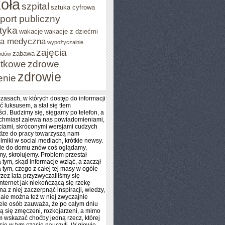
oła
szpital
sztuka cyfrowa
port publiczny
styka
wakacje
wakacje z dziećmi
za medyczna
wypożyczalnie
zajęcia
zabawa
odów
tkowe
zdrowe
zdrowie
enie
zasach, w których dostęp do informacji
ć luksusem, a stał się tłem
ci. Budzimy się, sięgamy po telefon, a
ychmiast zalewa nas powiadomieniami,
iami, skróconymi wersjami cudzych
dze do pracy towarzyszą nam
ilmiki w social mediach, krótkie newsy.
ie do domu znów coś oglądamy,
y, skrolujemy. Problem przestał
 tym, skąd informacje wziąć, a zaczął
 tym, czego z całej tej masy w ogóle
rzez lata przyzwyczailiśmy się
internet jak niekończącą się rzekę
na z niej zaczerpnąć inspiracji, wiedzy,
 ale można też w niej zwyczajnie
ele osób zauważa, że po całym dniu
ją się zmęczeni, rozkojarzeni, a mimo
im wskazać choćby jedną rzecz, której