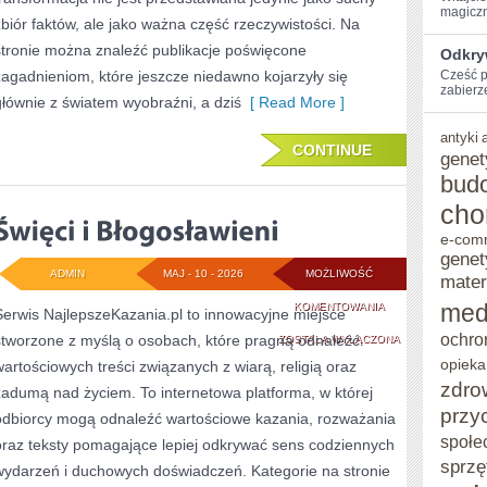
magiczn
zbiór faktów, ale jako ważna część rzeczywistości. Na
stronie można znaleźć publikacje poświęcone
Odkry
zagadnieniom, które jeszcze niedawno kojarzyły się
Cześć p
zabierz
głównie z światem wyobraźni, a dziś
[ Read More ]
antyki
CONTINUE
genet
bud
cho
e-com
genet
ADMIN
MAJ - 10 - 2026
MOŻLIWOŚĆ
mater
ŚWIĘCI
med
KOMENTOWANIA
Serwis NajlepszeKazania.pl to innowacyjne miejsce
ochro
stworzone z myślą o osobach, które pragną odnaleźć
I
ZOSTAŁA WYŁĄCZONA
opieka
wartościowych treści związanych z wiarą, religią oraz
BŁOGOSŁAWIENI
zdro
zadumą nad życiem. To internetowa platforma, w której
przy
odbiorcy mogą odnaleźć wartościowe kazania, rozważania
społe
oraz teksty pomagające lepiej odkrywać sens codziennych
sprzę
wydarzeń i duchowych doświadczeń. Kategorie na stronie