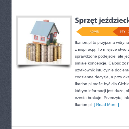
ADMIN
STY - 
Ikarion.pl to przyjazna witryn
z inspiracją. To miejsce stwor
sprawdzone podejście, ale j
śmiałe koncepcje. Całość zos
użytkownik intuicyjnie dociera
codzienne decyzje, a przy ok
Ikarion.pl może być dla Cieb
którym informacji jest dużo,
często brakuje. Przeczytaj ta
Ikarion.pl
[ Read More ]