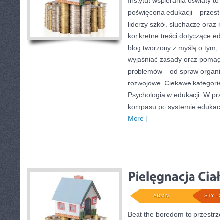
Instytut wspierania oświaty t
poświęcona edukacji – przes
liderzy szkół, słuchacze oraz
konkretne treści dotyczące ed
blog tworzony z myślą o tym,
wyjaśniać zasady oraz poma
problemów – od spraw organi
rozwojowe. Ciekawe kategorie
Psychologia w edukacji. W pra
kompasu po systemie edukacj
More ]
ADMIN
STY - 
Beat the boredom to przestrz