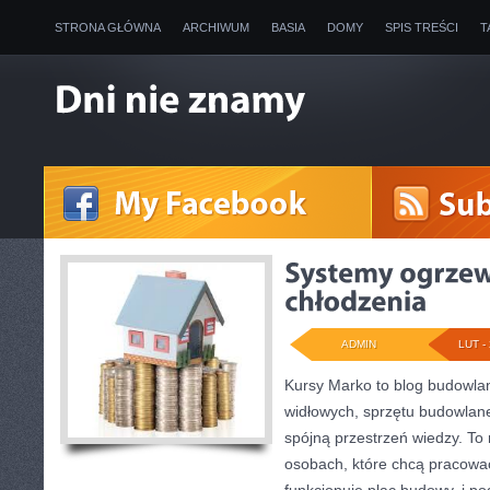
STRONA GŁÓWNA
ARCHIWUM
BASIA
DOMY
SPIS TREŚCI
T
ADMIN
LUT - 
Kursy Marko to blog budowlan
widłowych, sprzętu budowlan
spójną przestrzeń wiedzy. To
osobach, które chcą pracować