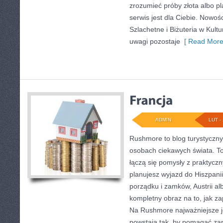
zrozumieć próby złota albo pla
serwis jest dla Ciebie. Nowoś
Szlachetne i Biżuteria w Kult
uwagi pozostaje
[ Read More
ADMIN
LUT - 
Rushmore to blog turystyczny,
osobach ciekawych świata. To
łączą się pomysły z praktycz
planujesz wyjazd do Hiszpanii,
porządku i zamków, Austrii al
kompletny obraz na to, jak z
Na Rushmore najważniejsze je
powstają tak, by pomagać za