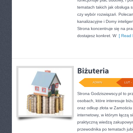
funkcjonuje plac budowy, i p
tematach takich jak obsługa 
czy wybór rozwiązań. Poleca
kanalizacyjne i Domy intelig
Strona koncentruje się na pra
dostajesz konkret. W
[ Read 
ADMIN
LUT - 
Strona Godziszewscy.pl to pr
osobach, które interesuje biżu
oraz odkup złota w Zamościu i
internetowy, w którym łączą s
praktyczną wiedzą zakupowymi
przewodnika po tematach jubil