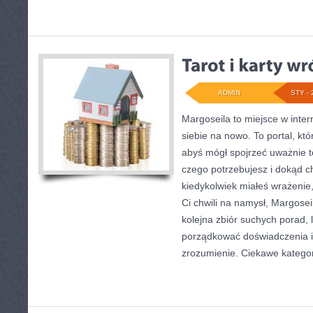
ADMIN
STY - 
Margoseila to miejsce w inte
siebie na nowo. To portal, któ
abyś mógł spojrzeć uważnie te
czego potrzebujesz i dokąd c
kiedykolwiek miałeś wrażenie
Ci chwili na namysł, Margoseila
kolejna zbiór suchych porad,
porządkować doświadczenia i
zrozumienie. Ciekawe katego