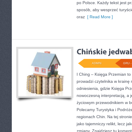
po Polsce. Każdy tekst jest 
sposób, aby wesprzeć turyśc
oraz
[ Read More ]
ADMIN
GRU - 
I Ching – Księga Przemian to 
prowadzi czytelnika w krainę
odniesienia, gdzie Księga Prz
nowoczesną interpretacją, a j
życiowym przewodnikiem w b
Polecamy Turystyka i Podróż
regionach Chin. Na tej stroni
jako tajemniczy relikt, lecz j
zmiany. Znajdziesz tu komen