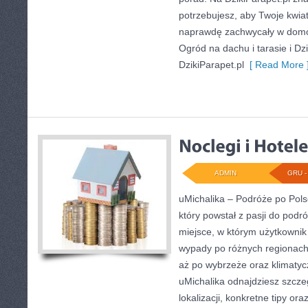
potrzebujesz, aby Twoje kwiaty
naprawdę zachwycały w dom
Ogród na dachu i tarasie i Dz
DzikiParapet.pl
[ Read More 
ADMIN
GRU - 
uMichalika – Podróże po Pols
który powstał z pasji do podr
miejsce, w którym użytkownik
wypady po różnych regionach 
aż po wybrzeże oraz klimatyc
uMichalika odnajdziesz szcze
lokalizacji, konkretne tipy ora