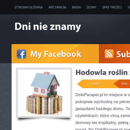
STRONA GŁÓWNA
ARCHIWUM
BASIA
DOMY
SPIS TREŚCI
T
ADMIN
GRU - 
DzikiParapet.pl to miejsce w s
pokojowe wychodzą na pierwsz
gwiazdami każdego domu. To 
czytelnikach, które chcą zami
domowy las tropikalny, pełną 
porad. Na DzikiParapet.pl zn