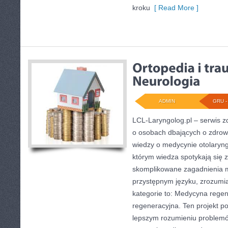
kroku
[ Read More ]
ADMIN
GRU - 
LCL-Laryngolog.pl – serwis z
o osobach dbających o zdrowie
wiedzy o medycynie otolaryng
którym wiedza spotykają się z
skomplikowane zagadnienia 
przystępnym języku, zrozumia
kategorie to: Medycyna rege
regeneracyjna. Ten projekt p
lepszym rozumieniu problemó