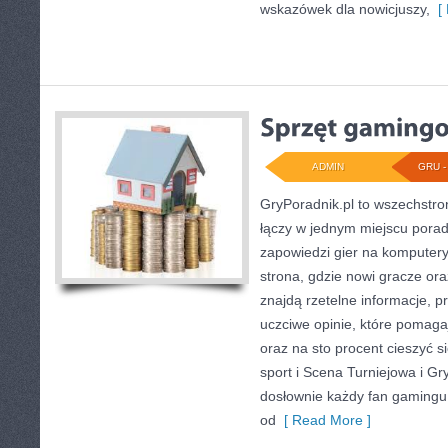
wskazówek dla nowicjuszy,
[ 
ADMIN
GRU - 
GryPoradnik.pl to wszechstron
łączy w jednym miejscu porad
zapowiedzi gier na komputery 
strona, gdzie nowi gracze or
znajdą rzetelne informacje, p
uczciwe opinie, które pomaga
oraz na sto procent cieszyć s
sport i Scena Turniejowa i Gry
dosłownie każdy fan gamingu 
od
[ Read More ]