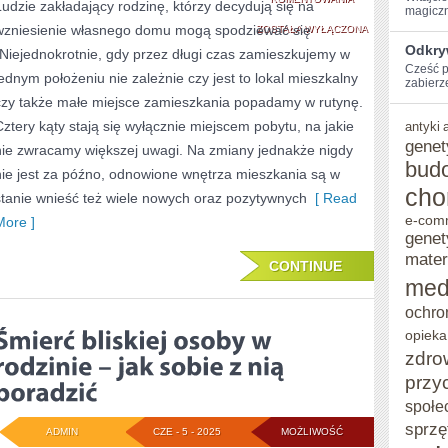
Ludzie zakładający rodzinę, którzy decydują się na
magiczn
wzniesienie własnego domu mogą spodziewać się
DUŻO
ZOSTAŁA WYŁĄCZONA
Odkry
{Niejednokrotnie, gdy przez długi czas zamieszkujemy w
LUDZI
Cześć p
jednym położeniu nie zależnie czy jest to lokal mieszkalny
zabierz
MA
czy także małe miejsce zamieszkania popadamy w rutynę.
WYGODNE
Cztery kąty stają się wyłącznie miejscem pobytu, na jakie
antyki
genet
nie zwracamy większej uwagi. Na zmiany jednakże nigdy
I
bud
nie jest za późno, odnowione wnętrza mieszkania są w
PRZYJEMNE
cho
stanie wnieść też wiele nowych oraz pozytywnych
[ Read
DLA
e-com
More ]
genet
OKA
mater
CONTINUE
DOMY,
med
JEDNAK
ochro
W
opieka
zdro
WIĘKSZOŚCI
przy
WYPADKÓW
społe
sprzę
ADMIN
CZE - 5 - 2025
MOŻLIWOŚĆ