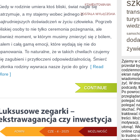
szk
ŚMIERĆ
KOMENTOWANIA
Kiedy w rodzinie umiera ktoś bliski, świat nagle się
trans
zatrzymuje, a my stajemy wobec jednego z
BLISKIEJ
ZOSTAŁA WYŁĄCZONA
tury
najtrudniejszych doświadczeń w życiu człowieka. Pogrzeb
OSOBY
wied
bliskiej osoby to nie tylko ceremonia pożegnania, ale
W
samoch
również moment, w którym musimy zmierzyć się z bólem,
doda
RODZINIE
żalem i całą gamą emocji, które wydają się nie do
żywi
opanowania. To naturalne, że w takich chwilach czujemy
–
się zagubieni i przytłoczeni odpowiedzialnością. Śmierć
JAK
Żyjemy w c
przestał by
członka rodziny wywraca nasze życie do góry
[ Read
SOBIE
codziennoś
More ]
ekran nat
wiadomośc
Z
żyć. W dro
CONTINUE
podcasty, f
NIĄ
Po powroc
przeglądam
PORADZIĆ
polegać na
polegać na
słuchać. P
traktować 
treści. Moż
motywacji,
utonąć. Wi
online czu
ADMIN
CZE - 4 - 2025
MOŻLIWOŚĆ
to trudno 