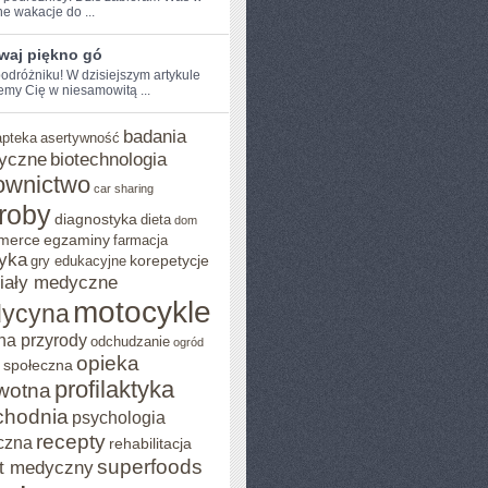
e wakacje do ...
waj piękno gó
odróżniku! W dzisiejszym artykule
emy Cię w ⁣niesamowitą ...
badania
apteka
asertywność
yczne
biotechnologia
ownictwo
car sharing
roby
diagnostyka
dieta
dom
merce
egzaminy
farmacja
yka
korepetycje
gry edukacyjne
iały medyczne
motocykle
ycyna
na przyrody
odchudzanie
ogród
opieka
 społeczna
profilaktyka
wotna
chodnia
psychologia
recepty
czna
rehabilitacja
superfoods
t medyczny