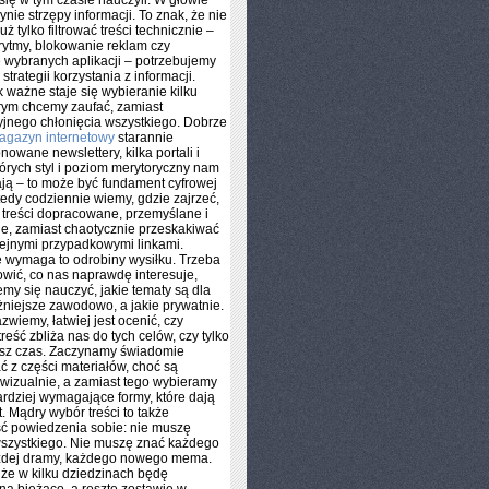
ię w tym czasie nauczyli. W głowie
ynie strzępy informacji. To znak, że nie
uż tylko filtrować treści technicznie –
rytmy, blokowanie reklam czy
 wybranych aplikacji – potrzebujemy
trategii korzystania z informacji.
k ważne staje się wybieranie kilku
A
órym chcemy zaufać, zamiast
yjnego chłonięcia wszystkiego. Dobrze
agazyn internetowy
starannie
nowane newslettery, kilka portali i
tórych styl i poziom merytoryczny nam
ą – to może być fundament cyfrowej
tedy codziennie wiemy, gdzie zajrzeć,
 treści dopracowane, przemyślane i
e, zamiast chaotycznie przeskakiwać
ejnymi przypadkowymi linkami.
 wymaga to odrobiny wysiłku. Trzeba
owić, co nas naprawdę interesuje,
my się nauczyć, jakie tematy są dla
niejsze zawodowo, a jakie prywatnie.
zwiemy, łatwiej jest ocenić, czy
reść zbliża nas do tych celów, czy tylko
asz czas. Zaczynamy świadomie
 z części materiałów, choć są
 wizualnie, a zamiast tego wybieramy
ardziej wymagające formy, które dają
t. Mądry wybór treści to także
ć powiedzenia sobie: nie muszę
wszystkiego. Nie muszę znać każdego
ażdej dramy, każdego nowego mema.
 że w kilku dziedzinach będę