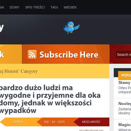
SIA
DOMY
SPIS TREŚCI
TAGI
WIESIEK
ej Historii’ Category
POP
Stawy
Ortex P
ortopedi
Nocle
Zastana
idealny
ADMIN
SIE - 19 - 2025
MOŻLIWOŚĆ
Magic
Witajcie
BARDZO
KOMENTOWANIA