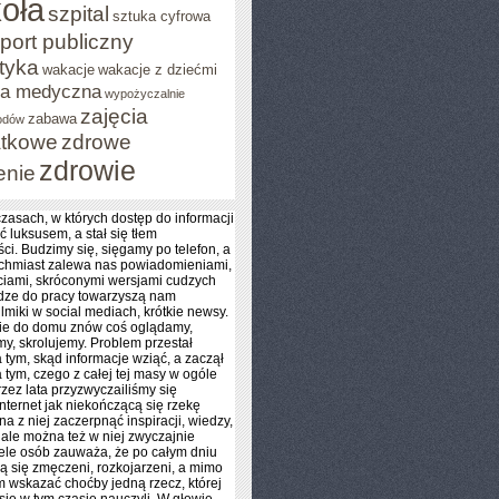
oła
szpital
sztuka cyfrowa
port publiczny
styka
wakacje
wakacje z dziećmi
za medyczna
wypożyczalnie
zajęcia
zabawa
odów
tkowe
zdrowe
zdrowie
enie
zasach, w których dostęp do informacji
ć luksusem, a stał się tłem
ci. Budzimy się, sięgamy po telefon, a
ychmiast zalewa nas powiadomieniami,
iami, skróconymi wersjami cudzych
dze do pracy towarzyszą nam
ilmiki w social mediach, krótkie newsy.
ie do domu znów coś oglądamy,
y, skrolujemy. Problem przestał
 tym, skąd informacje wziąć, a zaczął
 tym, czego z całej tej masy w ogóle
rzez lata przyzwyczailiśmy się
internet jak niekończącą się rzekę
na z niej zaczerpnąć inspiracji, wiedzy,
 ale można też w niej zwyczajnie
ele osób zauważa, że po całym dniu
ją się zmęczeni, rozkojarzeni, a mimo
im wskazać choćby jedną rzecz, której