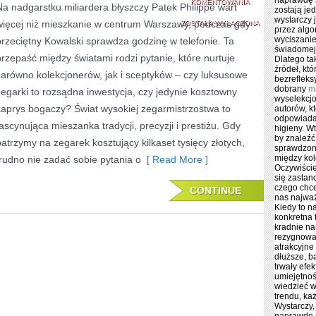
naprawdę s
LUKSUSOWE
KOMENTOWANIA
Na nadgarstku miliardera błyszczy Patek Philippe wart
zostają jed
wystarczy j
więcej niż mieszkanie w centrum Warszawy, podczas gdy
ZEGARKI
ZOSTAŁA WYŁĄCZONA
przez algo
wyciszanie
przeciętny Kowalski sprawdza godzinę w telefonie. Ta
–
świadomej s
przepaść między światami rodzi pytanie, które nurtuje
Dlatego ta
EKSTRAWAGANCJ
źródeł, kt
zarówno kolekcjonerów, jak i sceptyków – czy luksusowe
bezrefleks
CZY
dobrany
m
zegarki to rozsądna inwestycja, czy jedynie kosztowny
wyselekcjo
kaprys bogaczy? Świat wysokiej zegarmistrzostwa to
INWESTYCJA
autorów, k
odpowiadaj
fascynująca mieszanka tradycji, precyzji i prestiżu. Gdy
higieny. W
by znaleźć
patrzymy na zegarek kosztujący kilkaset tysięcy złotych,
sprawdzon
między kol
trudno nie zadać sobie pytania o
[ Read More ]
Oczywiście
się zastan
czego chce
CONTINUE
nas najważ
Kiedy to na
konkretna t
kradnie n
rezygnować
atrakcyjne
dłuższe, b
trwały efek
umiejętnoś
wiedzieć 
trendu, k
Wystarczy,