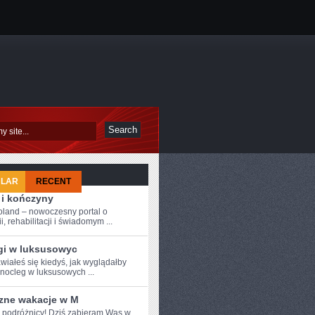
ULAR
RECENT
 i kończyny
oland – nowoczesny portal o
i, rehabilitacji i świadomym ...
gi w luksusowyc
wiałeś się kiedyś, jak wyglądałby
 nocleg w luksusowych ...
zne wakacje w M
 podróżnicy!​ Dziś⁣ zabieram Was ‍w