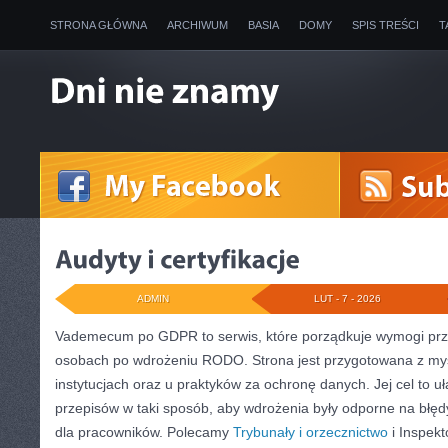
STRONA GŁÓWNA
ARCHIWUM
BASIA
DOMY
SPIS TREŚCI
T
ADMIN
LUT - 7 - 2026
Vademecum po GDPR to serwis, które porządkuje wymogi prz
osobach po wdrożeniu RODO. Strona jest przygotowana z myś
instytucjach oraz u praktyków za ochronę danych. Jej cel to uła
przepisów w taki sposób, aby wdrożenia były odporne na błęd
dla pracowników. Polecamy
Trybunały i orzecznictwo
i Inspek