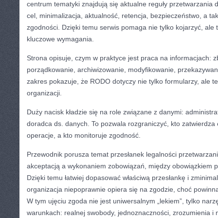
centrum tematyki znajdują się aktualne reguły przetwarzania 
cel, minimalizacja, aktualność, retencja, bezpieczeństwo, a t
zgodności. Dzięki temu serwis pomaga nie tylko kojarzyć, ale 
kluczowe wymagania.
Strona opisuje, czym w praktyce jest praca na informacjach: zb
porządkowanie, archiwizowanie, modyfikowanie, przekazywani
zakres pokazuje, że RODO dotyczy nie tylko formularzy, ale t
organizacji.
Duży nacisk kładzie się na role związane z danymi: administra
doradca ds. danych. To pozwala rozgraniczyć, kto zatwierdza c
operacje, a kto monitoruje zgodność.
Przewodnik porusza temat przesłanek legalności przetwarzani
akceptacją a wykonaniem zobowiązań, między obowiązkiem pra
Dzięki temu łatwiej dopasować właściwą przesłankę i zminimal
organizacja niepoprawnie opiera się na zgodzie, choć powinn
W tym ujęciu zgoda nie jest uniwersalnym „lekiem”, tylko nar
warunkach: realnej swobody, jednoznaczności, zrozumienia i 