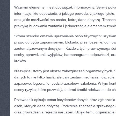
Ważnym elementem jest obowiązek informacyjny. Serwis pokaz
informacje: kto odpowiada, z jakiego powodu, z jakiego tytułu, 
oraz jakie możliwości ma osoba, której dane dotyczą. Transpar
praktyką budowania zaufania i jednocześnie elementem zmnie
Strona szeroko omawia uprawnienia osób fizycznych: uzyskani
prawo do bycia zapomnianym, blokada, przenoszenie, odmowa
zautomatyzowanym decyzjom. Każde z tych praw wymaga ścież
osoby, sprawdzenia wyjątków, harmonogramu odpowiedzi, ora
kroków.
Niezwykle istotny jest obszar zabezpieczeń organizacyjnych. 
danych to nie tylko hasła, ale cały zestaw mechanizmów: role,
zapasowe, logowanie, podział zasobów, szkolenia. W tym konte
oceny ryzyka, które pozwalają dobrać środki adekwatne do ch
Przewodnik opisuje temat incydentów danych oraz zgłaszania
osób, których dane dotyczą. Podkreśla znaczenie sprawnego d
oraz prowadzenia rejestru naruszeń. Dzięki temu organizacj