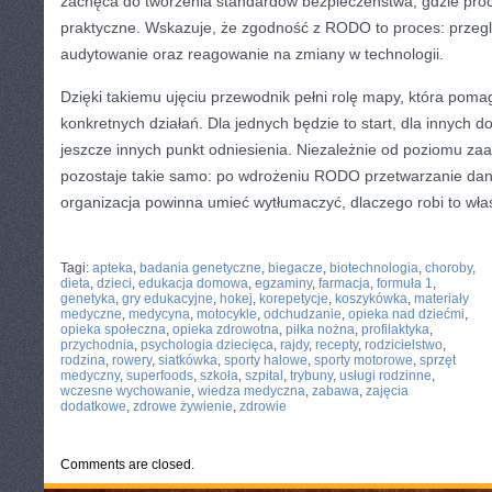
zachęca do tworzenia standardów bezpieczeństwa, gdzie proc
praktyczne. Wskazuje, że zgodność z RODO to proces: przeglą
audytowanie oraz reagowanie na zmiany w technologii.
Dzięki takiemu ujęciu przewodnik pełni rolę mapy, która poma
konkretnych działań. Dla jednych będzie to start, dla innych 
jeszcze innych punkt odniesienia. Niezależnie od poziomu z
pozostaje takie samo: po wdrożeniu RODO przetwarzanie dan
organizacja powinna umieć wytłumaczyć, dlaczego robi to właśn
CATEGORIES:
TURYSTYKA, PODRÓŻE
Tagi:
apteka
,
badania genetyczne
,
biegacze
,
biotechnologia
,
choroby
,
dieta
,
dzieci
,
edukacja domowa
,
egzaminy
,
farmacja
,
formuła 1
,
genetyka
,
gry edukacyjne
,
hokej
,
korepetycje
,
koszykówka
,
materiały
medyczne
,
medycyna
,
motocykle
,
odchudzanie
,
opieka nad dziećmi
,
opieka społeczna
,
opieka zdrowotna
,
piłka nożna
,
profilaktyka
,
przychodnia
,
psychologia dziecięca
,
rajdy
,
recepty
,
rodzicielstwo
,
rodzina
,
rowery
,
siatkówka
,
sporty halowe
,
sporty motorowe
,
sprzęt
medyczny
,
superfoods
,
szkoła
,
szpital
,
trybuny
,
usługi rodzinne
,
wczesne wychowanie
,
wiedza medyczna
,
zabawa
,
zajęcia
dodatkowe
,
zdrowe żywienie
,
zdrowie
Comments are closed.