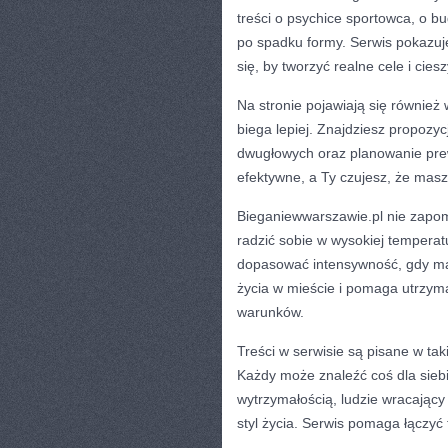
treści o psychice sportowca, o b
po spadku formy. Serwis pokazuje
się, by tworzyć realne cele i cies
Na stronie pojawiają się również
biega lepiej. Znajdziesz propoz
dwugłowych oraz planowanie prewe
efektywne, a Ty czujesz, że masz
Bieganiewwarszawie.pl nie zapomi
radzić sobie w wysokiej temperat
dopasować intensywność, gdy mas
życia w mieście i pomaga utrzym
warunków.
Treści w serwisie są pisane w tak
Każdy może znaleźć coś dla sieb
wytrzymałością, ludzie wracający d
styl życia. Serwis pomaga łączyć t