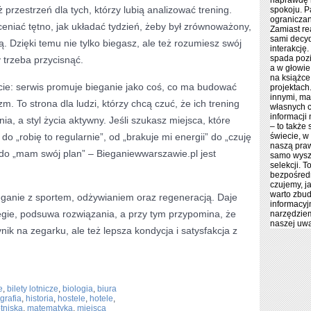
naprawdę n
przestrzeń dla tych, którzy lubią analizować trening.
spokoju. P
ograniczan
ceniać tętno, jak układać tydzień, żeby był zrównoważony,
Zamiast re
sami decyd
. Dzięki temu nie tylko biegasz, ale też rozumiesz swój
interakcję
spada pozi
 trzeba przycisnąć.
a w głowie 
na książce
cie: serwis promuje bieganie jako coś, co ma budować
projektach
innymi, ma
m. To strona dla ludzi, którzy chcą czuć, że ich trening
własnych 
informacji 
ia, a styl życia aktywny. Jeśli szukasz miejsca, które
– to także
o „robię to regularnie”, od „brakuje mi energii” do „czuję
świecie, w
naszą praw
 do „mam swój plan” – Bieganiewwarszawie.pl jest
samo wyszu
selekcji. 
bezpośredn
czujemy, j
warto zbu
bieganie z sportem, odżywianiem oraz regeneracją. Daje
informacyjn
egie, podsuwa rozwiązania, a przy tym przypomina, że
narzędziem
naszej uwa
ynik na zegarku, ale też lepsza kondycja i satysfakcja z
e
,
bilety lotnicze
,
biologia
,
biura
grafia
,
historia
,
hostele
,
hotele
,
otniska
,
matematyka
,
miejsca