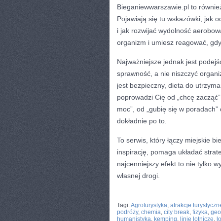
Bieganiewwarszawie.pl to również 
Pojawiają się tu wskazówki, jak o
i jak rozwijać wydolność aerobową
organizm i umiesz reagować, gdy
Najważniejsze jednak jest podejś
sprawność, a nie niszczyć organiz
jest bezpieczny, dieta do utrzyman
poprowadzi Cię od „chcę zacząć” d
moc”, od „gubię się w poradach”
dokładnie po to.
To serwis, który łączy miejskie 
inspirację, pomaga układać strat
najcenniejszy efekt to nie tylko w
własnej drogi.
CATEGORIES:
TURYSTYKA, PODRÓŻE
Tagi:
Agroturystyka
,
atrakcje turystyczn
podróży
,
chemia
,
city break
,
fizyka
,
geo
humanistyka
,
kemping
,
linie lotnicze
,
l