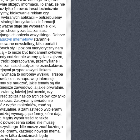
ię w tym czasie nauczyli. W głowie
ynie strzępy informacji. To znak, że nie
uż tylko filtrować treści technicznie –
rytmy, blokowanie reklam czy
 wybranych aplikacji – potrzebujemy
trategii korzystania z informacji.
k ważne staje się wybieranie kilku
órym chcemy zaufać, zamiast
yjnego chłonięcia wszystkiego. Dobrze
agazyn internetowy
starannie
nowane newslettery, kilka portali i
tórych styl i poziom merytoryczny nam
ą – to może być fundament cyfrowej
tedy codziennie wiemy, gdzie zajrzeć,
 treści dopracowane, przemyślane i
e, zamiast chaotycznie przeskakiwać
ejnymi przypadkowymi linkami.
 wymaga to odrobiny wysiłku. Trzeba
owić, co nas naprawdę interesuje,
my się nauczyć, jakie tematy są dla
niejsze zawodowo, a jakie prywatnie.
zwiemy, łatwiej jest ocenić, czy
reść zbliża nas do tych celów, czy tylko
asz czas. Zaczynamy świadomie
 z części materiałów, choć są
 wizualnie, a zamiast tego wybieramy
ardziej wymagające formy, które dają
t. Mądry wybór treści to także
ć powiedzenia sobie: nie muszę
wszystkiego. Nie muszę znać każdego
ażdej dramy, każdego nowego mema.
 że w kilku dziedzinach będę