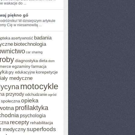
e wakacje do ...
waj piękno gó
odróżniku! W dzisiejszym artykule
emy Cię w ⁣niesamowitą ...
badania
apteka
asertywność
yczne
biotechnologia
ownictwo
car sharing
roby
diagnostyka
dieta
dom
merce
egzaminy
farmacja
yka
korepetycje
gry edukacyjne
iały medyczne
motocykle
ycyna
na przyrody
odchudzanie
ogród
opieka
 społeczna
profilaktyka
wotna
chodnia
psychologia
recepty
czna
rehabilitacja
superfoods
t medyczny