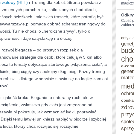
erwałowy (HIIT)
i Trening dla kobiet. Strona powstała z
magiczn
e: zmiennych porach roku, zatłoczonych chodnikach,
Odkry
śnych ścieżkach i miejskich trasach, które potrafią być
Cześć p
niewwarszawie.pl pomaga dobrać schemat treningowy do
zabierz
wości. Tu nie chodzi o „heroiczne zrywy”, tylko o
antyki
prawność i daje satysfakcję na dłużej.
genet
bud
 rozwój biegacza – od prostych rozpisek dla
nsowane strategie dla osób, które celują w 5 km albo
cho
iesz tu tematy dotyczące startowego „włączenia ciała”, a
e-com
genet
inki, bieg ciągły czy spokojny długi bieg. Każdy trening
mater
o robisz – dlatego w serwisie stawia się na logikę zamiast
med
rów”.
ochro
i jakość kroku. Bieganie to naturalny ruch, ale w
opieka
rzeciążenia, zwłaszcza gdy ciało jest zmęczone od
zdro
zawie.pl pokazuje, jak wzmacniać łydki, poprawiać
przy
 Dzięki temu łatwiej unikniesz napięć w biodrze i szybciej
społe
 ludzi, którzy chcą rozwijać się rozsądnie.
sprzę