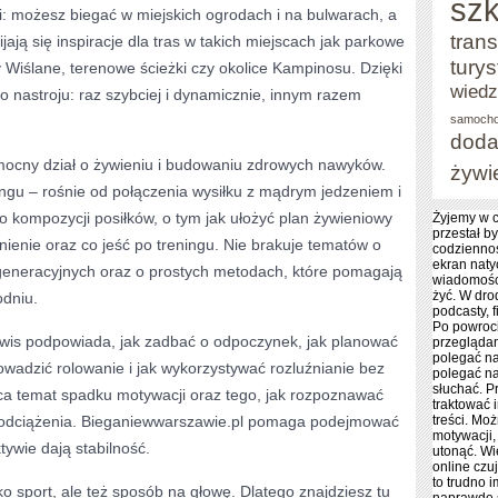
szk
 możesz biegać w miejskich ogrodach i na bulwarach, a
trans
jają się inspiracje dla tras w takich miejscach jak parkowe
tury
y Wiślane, terenowe ścieżki czy okolice Kampinosu. Dzięki
wied
o nastroju: raz szybciej i dynamicznie, innym razem
samoch
doda
mocny dział o żywieniu i budowaniu zdrowych nawyków.
żywi
ningu – rośnie od połączenia wysiłku z mądrym jedzeniem i
 o kompozycji posiłków, o tym jak ułożyć plan żywieniowy
Żyjemy w c
przestał by
ienie oraz co jeść po treningu. Nie brakuje tematów o
codziennoś
ekran nat
egeneracyjnych oraz o prostych metodach, które pomagają
wiadomośc
żyć. W dro
odniu.
podcasty, f
Po powroc
rwis podpowiada, jak zadbać o odpoczynek, jak planować
przeglądam
polegać na
wadzić rolowanie i jak wykorzystywać rozluźnianie bez
polegać na
słuchać. P
ca temat spadku motywacji oraz tego, jak rozpoznawać
traktować 
e odciążenia. Bieganiewwarszawie.pl pomaga podejmować
treści. Moż
motywacji,
tywie dają stabilność.
utonąć. Wi
online czu
to trudno 
lko sport, ale też sposób na głowę. Dlatego znajdziesz tu