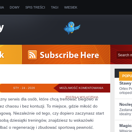
SIA
DOMY
SPIS TREŚCI
TAGI
WIESIEK
POP
Stawy
DIETETYKA
STY - 24 - 2026
MOŻLIWOŚĆ KOMENTOWANIA
Ortex P
ortopedi
ZOSTAŁA WYŁĄCZONA
czny serwis dla osób, które chcą trenować biegowo w
Nocle
bez chaosu i bez kontuzji. To miejsce, gdzie miłość do
Zastana
ingową. Niezależnie od tego, czy dopiero zaczynasz start
idealny
sobą dziesiątki treningów, znajdziesz tu wskazówki
Magic
bać o regenerację i zbudować sportową pewność.
Witajcie