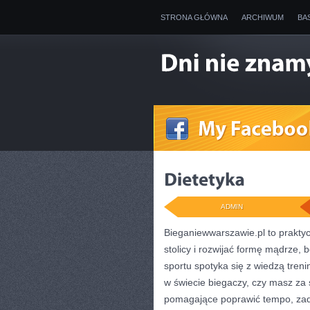
STRONA GŁÓWNA
ARCHIWUM
BA
ADMIN
Bieganiewwarszawie.pl to prakty
stolicy i rozwijać formę mądrze, 
sportu spotyka się z wiedzą tren
w świecie biegaczy, czy masz za 
pomagające poprawić tempo, zad