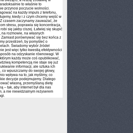
a bieżąco, a resztę zostawię w
aradoksalnie to właśnie to
ie przynosi poczucie wolności.
agować na każdy impuls z telefonu,
ujemy, kiedy i z czym chcemy wejść w
. Z czasem zaczynamy zauważać, że
om stresu, poprawia się koncentracja,
robi się jakby ciszej. Łatwiej się skupić
, na rozmowie, na własnych
. Zamiast porównywać się bez końca z
my przestrzeń, by pomyśleć o
celach. Świadomy wybór źródeł
nie jest więc tylko kwestią efektywności
 sposób na odzyskanie równowagi. W
 którym każdy może coś opublikować,
dziwą kompetencją nie staje się już
kiwanie informacji, ale sztuka ich
To, co wpuszczamy do swojej głowy,
io wpływa na to, jak myślimy, co
akie decyzje podejmujemy. Dlatego
dować własną, przemyślaną dietę
ą – tak, aby internet był dla nas
, a nie niewidzialnym reżyserem
gi.