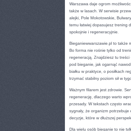
Warszawa daje ogrom możliwości:
także w lasach. W serwisie przewi
alejki, Pole Mokotowskie, Bulwar
temu łatwiej dopasujesz trening d
spokojnie i regeneracyjnie.
Bieganiewwarszawie.pl to także 
Bo forma nie rośnie tylko od tre
regeneracją. Znajdziesz tu treści
pod bieganie, jak ogarnąć nawodn
białku w praktyce, o posiłkach r
trzymać stabilny poziom sił w tyg
Ważnym filarem jest zdrowie. Se
regenerację, dlaczego warto wpro
przesady. W tekstach często wra
sygnały, że organizm potrzebuj
decyzje, które w dłuższej perspek
Dla wielu osób bieganie to nie ty