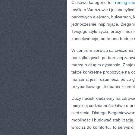
Ciekawe kategorie to
Trening int
myślą o Warszawie i jej specyfic
parkowych alejkach, bulwarach, le
jednocześnie inspirujące. Biega
Twojego stylu życia, pracy i możli
konsekwencję, bo to ona buduje s
W centrum serwisu są ćwiczenia i
początkujących po bardziej zaawa
marzą o długim dystansie. Znajdz
także konkretne propozycje na odc
ma sens, jeśli rozumiesz, po co g
przypadkowego „klepania kilomet
Duży nacisk kładziemy na zdrowie 
miejskiej codzienności łatwo o p
siedzenia. Dlatego Bieganiewwars
mobilność i budować stabilizację.
wrócisz do komfortu. To serwis dla