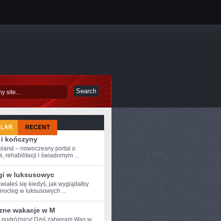
ULAR
RECENT
 i kończyny
oland – nowoczesny portal o
i, rehabilitacji i świadomym ...
gi w luksusowyc
wiałeś się kiedyś, jak wyglądałby
 nocleg w luksusowych ...
zne wakacje w M
 podróżnicy!​ Dziś⁣ zabieram Was ‍w