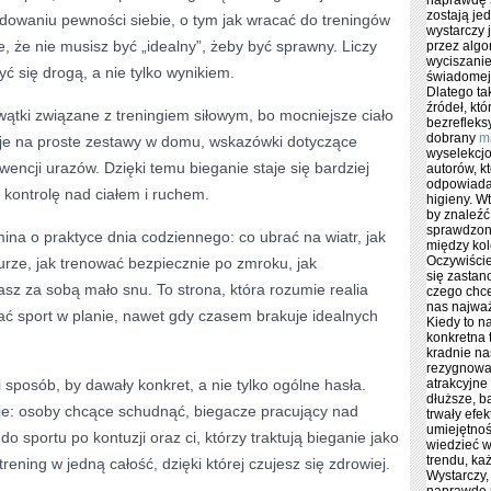
naprawdę s
zostają jed
udowaniu pewności siebie, o tym jak wracać do treningów
wystarczy j
, że nie musisz być „idealny”, żeby być sprawny. Liczy
przez algo
wyciszanie
zyć się drogą, a nie tylko wynikiem.
świadomej s
Dlatego ta
źródeł, kt
 wątki związane z treningiem siłowym, bo mocniejsze ciało
bezrefleks
dobrany
m
ycje na proste zestawy w domu, wskazówki dotyczące
wyselekcjo
ncji urazów. Dzięki temu bieganie staje się bardziej
autorów, k
odpowiadaj
 kontrolę nad ciałem i ruchem.
higieny. W
by znaleźć
sprawdzon
na o praktyce dnia codziennego: co ubrać na wiatr, jak
między kol
Oczywiście
urze, jak trenować bezpiecznie po zmroku, jak
się zastan
z za sobą mało snu. To strona, która rozumie realia
czego chce
nas najważ
ać sport w planie, nawet gdy czasem brakuje idealnych
Kiedy to na
konkretna t
kradnie n
rezygnować
i sposób, by dawały konkret, a nie tylko ogólne hasła.
atrakcyjne
dłuższe, b
ie: osoby chcące schudnąć, biegacze pracujący nad
trwały efek
umiejętnoś
o sportu po kontuzji oraz ci, którzy traktują bieganie jako
wiedzieć 
trendu, k
rening w jedną całość, dzięki której czujesz się zdrowiej.
Wystarczy,