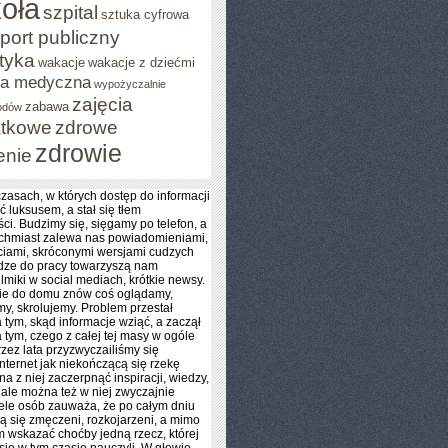
oła
szpital
sztuka cyfrowa
port publiczny
styka
wakacje
wakacje z dziećmi
za medyczna
wypożyczalnie
zajęcia
zabawa
odów
tkowe
zdrowe
zdrowie
enie
zasach, w których dostęp do informacji
ć luksusem, a stał się tłem
ci. Budzimy się, sięgamy po telefon, a
ychmiast zalewa nas powiadomieniami,
iami, skróconymi wersjami cudzych
dze do pracy towarzyszą nam
ilmiki w social mediach, krótkie newsy.
ie do domu znów coś oglądamy,
y, skrolujemy. Problem przestał
 tym, skąd informacje wziąć, a zaczął
 tym, czego z całej tej masy w ogóle
rzez lata przyzwyczailiśmy się
internet jak niekończącą się rzekę
na z niej zaczerpnąć inspiracji, wiedzy,
 ale można też w niej zwyczajnie
ele osób zauważa, że po całym dniu
ją się zmęczeni, rozkojarzeni, a mimo
im wskazać choćby jedną rzecz, której